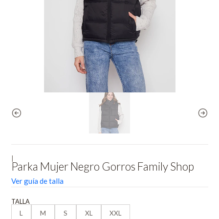
|
Parka Mujer Negro Gorros Family Shop
Ver guía de talla
TALLA
L
M
S
XL
XXL