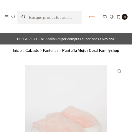
0
DESPACHO GRATIS solo RM por compras superiores a $29.990
Inicio
Calzado
Pantuflas
Pantufla Mujer Coral Familyshop