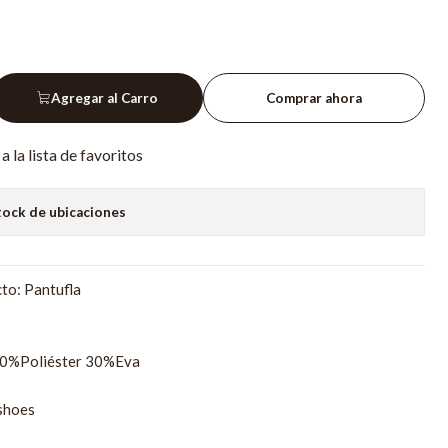
Agregar al Carro
Comprar ahora
a la lista de favoritos
tock de ubicaciones
to: Pantufla
70%Poliéster 30%Eva
shoes