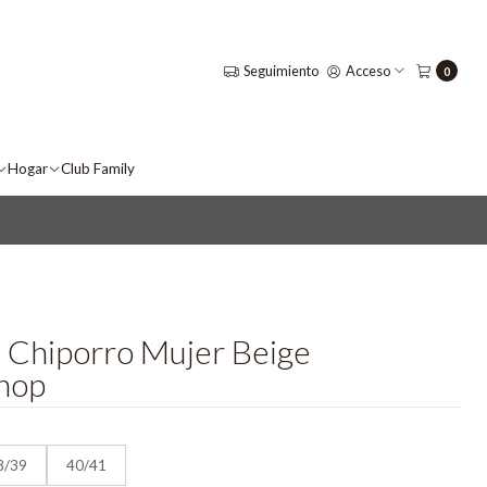
Seguimiento
Acceso
0
Hogar
Club Family
a Chiporro Mujer Beige
hop
8/39
40/41