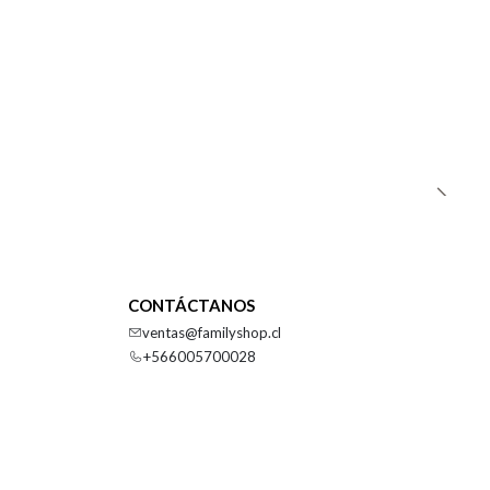
CONTÁCTANOS
ventas@familyshop.cl
+566005700028