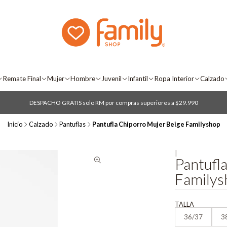
Remate Final
Mujer
Hombre
Juvenil
Infantil
Ropa Interior
Calzado
DESPACHO GRATIS solo RM por compras superiores a $29.990
Inicio
Calzado
Pantuflas
Pantufla Chiporro Mujer Beige Familyshop
|
Pantufl
Familys
TALLA
36/37
3