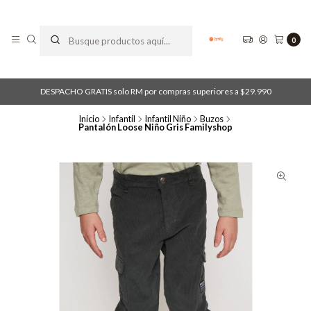
0
DESPACHO GRATIS solo RM por compras superiores a $29.990
Inicio
Infantil
Infantil Niño
Buzos
Pantalón Loose Niño Gris Familyshop