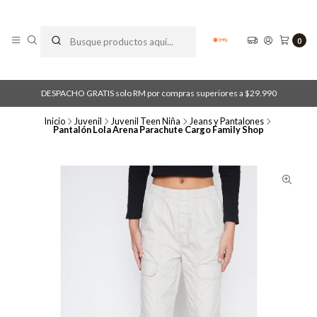
0
DESPACHO GRATIS solo RM por compras superiores a $29.990
Inicio
Juvenil
Juvenil Teen Niña
Jeans y Pantalones
Pantalón Lola Arena Parachute Cargo Family Shop