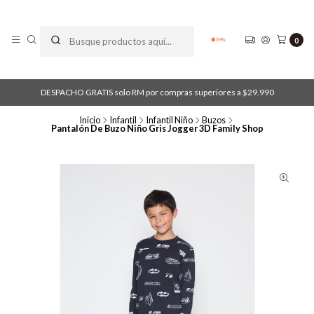
0
DESPACHO GRATIS solo RM por compras superiores a $29.990
Inicio
Infantil
Infantil Niño
Buzos
Pantalón De Buzo Niño Gris Jogger 3D Family Shop