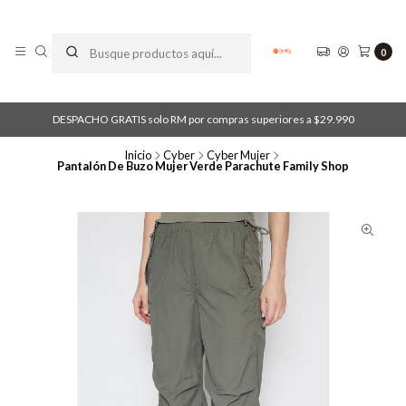
0
DESPACHO GRATIS solo RM por compras superiores a $29.990
Inicio
Cyber
Cyber Mujer
Pantalón De Buzo Mujer Verde Parachute Family Shop