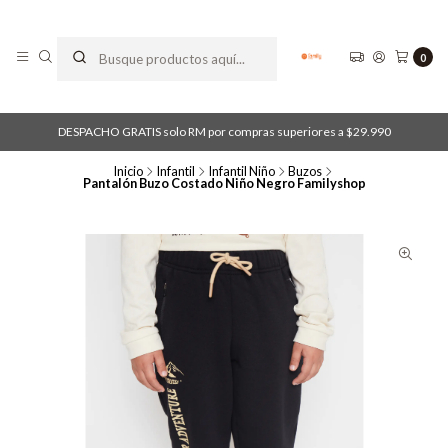
0
DESPACHO GRATIS solo RM por compras superiores a $29.990
Inicio
Infantil
Infantil Niño
Buzos
Pantalón Buzo Costado Niño Negro Familyshop