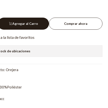
Agregar al Carro
Comprar ahora
a la lista de favoritos
tock de ubicaciones
to: Orejera
100%Poliéster
acc