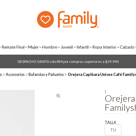
Remate Final
Mujer
Hombre
Juvenil
Infantil
Ropa Interior
Calzado
DESPACHO GRATIS solo RM por compras superiores a $29.990
io
Accesorios
Bufandas y Pañuelos
Orejera Capibara Unisex Café Family
|
Orejera
Familys
TALLA
TU