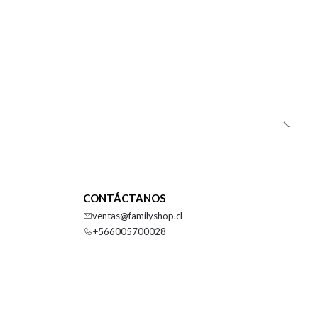
CONTÁCTANOS
ventas@familyshop.cl
+566005700028