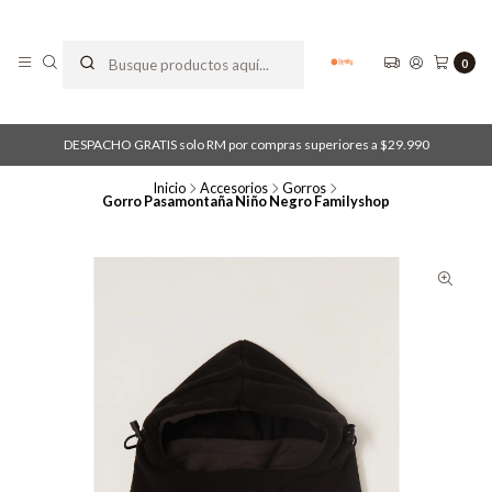
0
DESPACHO GRATIS solo RM por compras superiores a $29.990
Inicio
Accesorios
Gorros
Gorro Pasamontaña Niño Negro Familyshop