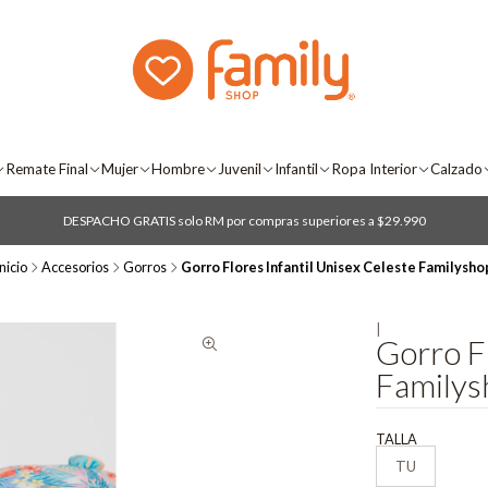
Remate Final
Mujer
Hombre
Juvenil
Infantil
Ropa Interior
Calzado
DESPACHO GRATIS solo RM por compras superiores a $29.990
nicio
Accesorios
Gorros
Gorro Flores Infantil Unisex Celeste Familysho
|
Gorro Fl
Familys
TALLA
TU