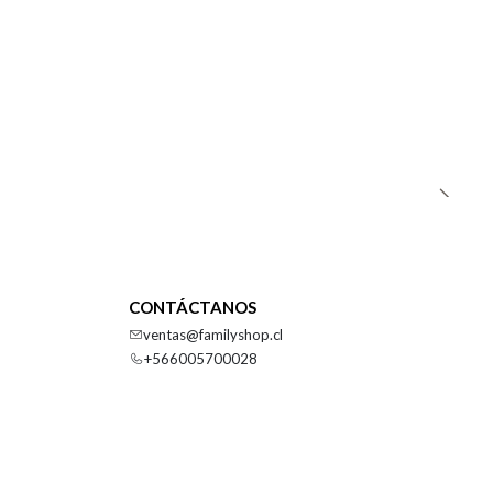
CONTÁCTANOS
ventas@familyshop.cl
+566005700028