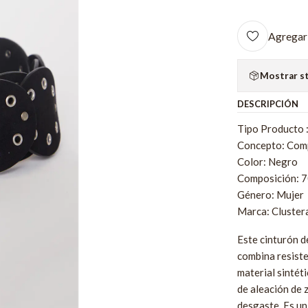
Agregar 
Mostrar s
DESCRIPCIÓN
Tipo Producto 
Concepto: Com
Color: Negro
Composición: 7
Género: Mujer
Marca: Cluster
Este cinturón d
combina resiste
material sintéti
de aleación de z
desgaste. Es un