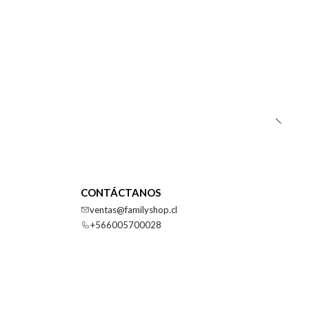
CONTÁCTANOS
ventas@familyshop.cl
+566005700028