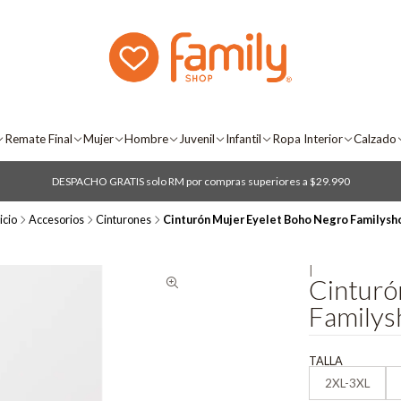
Remate Final
Mujer
Hombre
Juvenil
Infantil
Ropa Interior
Calzado
DESPACHO GRATIS solo RM por compras superiores a $29.990
icio
Accesorios
Cinturones
Cinturón Mujer Eyelet Boho Negro Familysh
|
Cinturó
Familys
TALLA
2XL-3XL