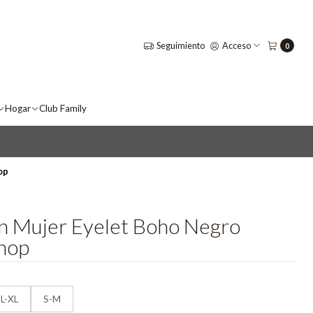
Seguimiento
Acceso
0
Hogar
Club Family
op
n Mujer Eyelet Boho Negro
hop
L-XL
S-M