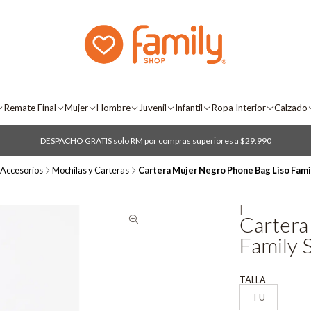
Remate Final
Mujer
Hombre
Juvenil
Infantil
Ropa Interior
Calzado
DESPACHO GRATIS solo RM por compras superiores a $29.990
Accesorios
Mochilas y Carteras
Cartera Mujer Negro Phone Bag Liso Fami
|
Cartera
Family 
TALLA
TU