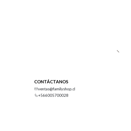
CONTÁCTANOS
ventas@familyshop.cl
+566005700028