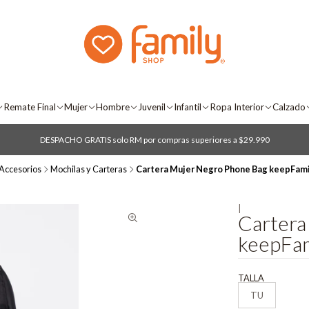
Remate Final
Mujer
Hombre
Juvenil
Infantil
Ropa Interior
Calzado
DESPACHO GRATIS solo RM por compras superiores a $29.990
Accesorios
Mochilas y Carteras
Cartera Mujer Negro Phone Bag keepFami
|
Cartera
keepFam
TALLA
TU