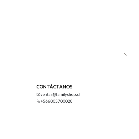
CONTÁCTANOS
ventas@familyshop.cl
+566005700028