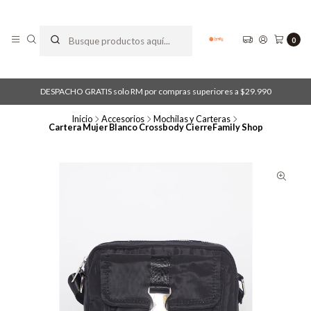
0
DESPACHO GRATIS solo RM por compras superiores a $29.990
Inicio
Accesorios
Mochilas y Carteras
Cartera Mujer Blanco Crossbody CierreFamily Shop