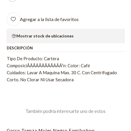
Agregar a la lista de favoritos
Mostrar stock de ubicaciones
DESCRIPCIÓN
Tipo De Producto: Cartera
ComposiciÃÂÃÂÃÂÃÂÃÂÃÂ³n: Color: Café
Cuidados: Lavar A Maquina Max. 30 C. Con Centrifugado
Corto. No Clorar Ni Usar Secadora
También podría interesarte uno de estos
Gorro Trenza Mujer Negro Familyshop