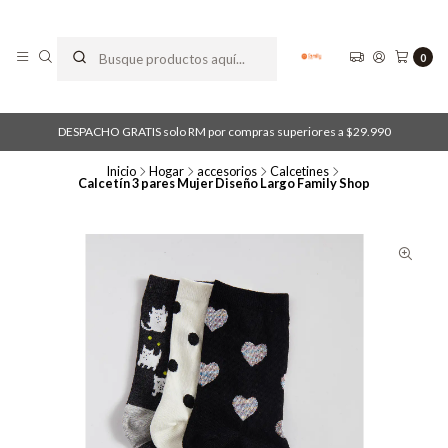
0
DESPACHO GRATIS solo RM por compras superiores a $29.990
Inicio
Hogar
accesorios
Calcetines
Calcetín 3 pares Mujer Diseño Largo Family Shop