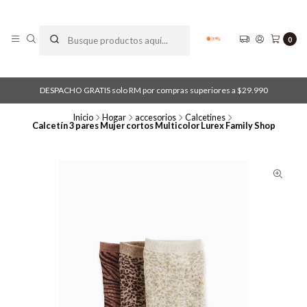
0
DESPACHO GRATIS solo RM por compras superiores a $29.990
Inicio
Hogar
accesorios
Calcetines
Calcetín 3 pares Mujer cortos Multicolor Lurex Family Shop