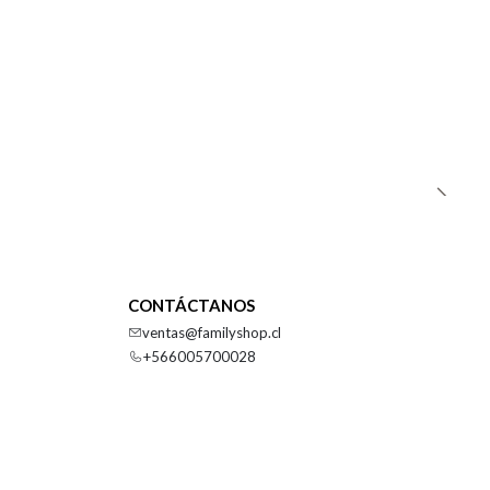
CONTÁCTANOS
ventas@familyshop.cl
+566005700028