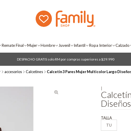
Remate Final
Mujer
Hombre
Juvenil
Infantil
Ropa Interior
Calzado
DESPACHO GRATIS solo RM por compras superiores a $29.990
r
accesorios
Calcetines
Calcetín 3 Pares Mujer Multicolor Largo Diseño
|
Calcetí
Diseños
TALLA
TU