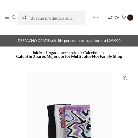
0
DESPACHO GRATIS solo RM por compras superiores a $29.990
Inicio
Hogar
accesorios
Calcetines
Calcetín 3 pares Mujer cortos Multicolor Flor Family Shop