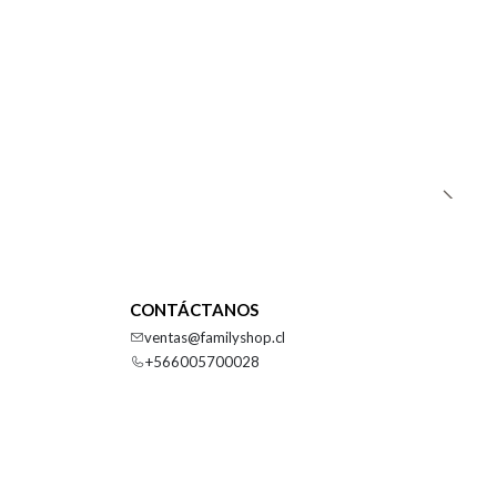
CONTÁCTANOS
ventas@familyshop.cl
+566005700028