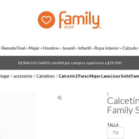
Remate Final
Mujer
Hombre
Juvenil
Infantil
Ropa Interior
Calzado
DESPACHO GRATIS solo RM por compras superiores a $29.990
Hogar
accesorios
Calcetines
Calcetín 2 Pares Mujer Lana Lisos Solid Fam
|
Calcetín
Family 
TALLA
TU